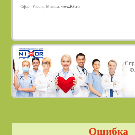
Офис - Россия, Москва:
www.R3.ru
Спр
ФГ
Ошибка